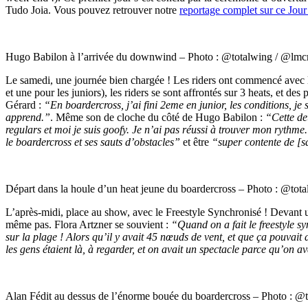
Tudo Joia. Vous pouvez retrouver notre
reportage complet sur ce Jou
Hugo Babilon à l’arrivée du downwind – Photo : @totalwing / @lm
Le samedi, une journée bien chargée ! Les riders ont commencé avec l
et une pour les juniors), les riders se sont affrontés sur 3 heats, et
Gérard :
“En boardercross, j’ai fini 2eme en junior, les conditions, 
apprend.”
. Même son de cloche du côté de Hugo Babilon :
“Cette deu
regulars et moi je suis goofy. Je n’ai pas réussi à trouver mon rythme.
le boardercross et ses sauts d’obstacles”
et être
“super contente de [s
Départ dans la houle d’un heat jeune du boardercross – Photo : @to
L’après-midi, place au show, avec le Freestyle Synchronisé ! Devant 
même pas. Flora Artzner se souvient :
“Quand on a fait le freestyle sy
sur la plage ! Alors qu’il y avait 45 nœuds de vent, et que ça pouvait
les gens étaient là, à regarder, et on avait un spectacle parce qu’on 
Alan Fédit au dessus de l’énorme bouée du boardercross – Photo : 