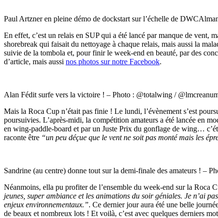
Paul Artzner en pleine démo de dockstart sur l’échelle de DWCAlma
En effet, c’est un relais en SUP qui a été lancé par manque de vent, ma
shorebreak qui faisait du nettoyage à chaque relais, mais aussi la mala
suivie de la tombola et, pour finir le week-end en beauté, par des con
d’article, mais aussi
nos photos sur notre Facebook
.
Alan Fédit surfe vers la victoire ! – Photo : @totalwing / @lmcreanu
Mais la Roca Cup n’était pas finie ! Le lundi, l’évènement s’est poursui
poursuivies. L’après-midi, la compétition amateurs a été lancée en mod
en wing-paddle-board et par un Juste Prix du gonflage de wing… c’éta
raconte être
“un peu déçue que le vent ne soit pas monté mais les épre
Sandrine (au centre) donne tout sur la demi-finale des amateurs ! – P
Néanmoins, ella pu profiter de l’ensemble du week-end sur la Roca Cup
jeunes, super ambiance et les animations du soir géniales. Je n’ai pas
enjeux environnementaux.”
. Ce dernier jour aura été une belle journé
de beaux et nombreux lots ! Et voilà, c’est avec quelques derniers mo