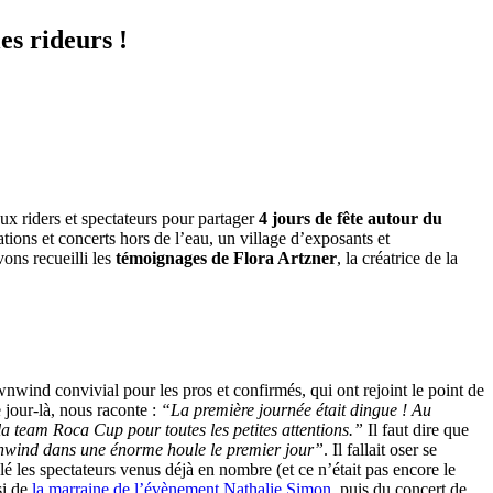
es rideurs !
x riders et spectateurs pour partager
4 jours de fête autour du
tions et concerts hors de l’eau, un village d’exposants et
ons recueilli les
témoignages de Flora Artzner
, la créatrice de la
wind convivial pour les pros et confirmés, qui ont rejoint le point de
 jour-là, nous raconte :
“La première journée était dingue ! Au
 team Roca Cup pour toutes les petites attentions.”
Il faut dire que
nwind dans une énorme houle le premier jour”
. Il fallait oser se
é les spectateurs venus déjà en nombre (et ce n’était pas encore le
si de
la marraine de l’évènement Nathalie Simon
, puis du concert de