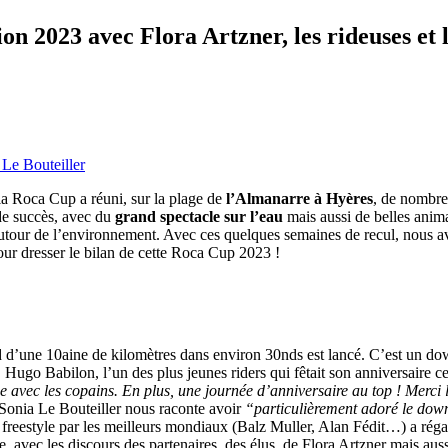
ion 2023 avec Flora Artzner, les rideuses et l
 Le Bouteiller
 la Roca Cup a réuni, sur la plage de
l’Almanarre à Hyères
, de nombreu
de succès, avec du
grand spectacle sur l’eau
mais aussi de belles anima
autour de l’environnement. Avec ces quelques semaines de recul, nous av
our dresser le bilan de cette Roca Cup 2023 !
d’une 10aine de kilomètres dans environ 30nds est lancé. C’est un down
. Hugo Babilon, l’un des plus jeunes riders qui fêtait son anniversaire ce
ec les copains. En plus, une journée d’anniversaire au top ! Merci la
 Sonia Le Bouteiller nous raconte avoir
“particulièrement adoré le dow
e freestyle par les meilleurs mondiaux (Balz Muller, Alan Fédit…) a régal
, avec les discours des partenaires, des élus, de Flora Artzner mais aus