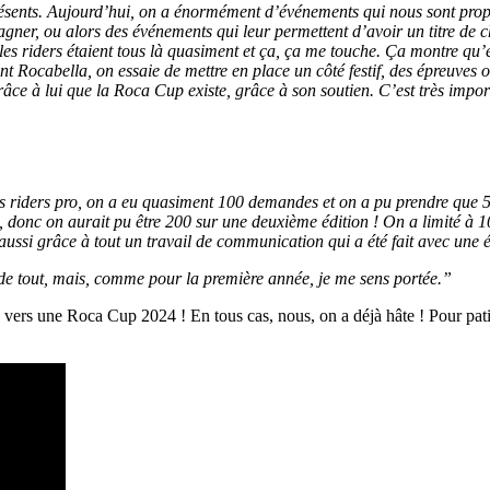
ésents. Aujourd’hui, on a énormément d’événements qui nous sont proposé
gagner, ou alors des événements qui leur permettent d’avoir un titre 
es riders étaient tous là quasiment et ça, ça me touche. Ça montre qu’en 
Rocabella, on essaie de mettre en place un côté festif, des épreuves o
grâce à lui que la Roca Cup existe, grâce à son soutien. C’est très impor
s riders pro, on a eu quasiment 100 demandes et on a pu prendre que 50 
 donc on aurait pu être 200 sur une deuxième édition ! On a limité à 1
 aussi grâce à tout un travail de communication qui a été fait avec une 
e de tout, mais, comme pour la première année, je me sens portée.”
vers une Roca Cup 2024 ! En tous cas, nous, on a déjà hâte ! Pour patient