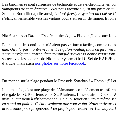
Les binômes se sont surpassés de technicité et de synchronicité, en p
vainqueurs de cette épreuve. Axel nous raconte :
“j’ai fini premier e
Sonia le Bouteiller a, elle aussi,
“adoré freestyle synchro au côté de 
s’élançant ensemble vers les vagues pour s’en servir de rampe. Et on 
Nia Suardiaz et Bastien Escofet in the sky ! – Photo : @photomedano
Pour autant, les conditions n’étaient pas vraiment faciles, comme no
allé. On n’a pas montré vraiment ce qu’on voulait, mais on fera mieu
surtout irrégulier, donc c’était compliqué d’avoir la bonne rafale to
soirée avec les concerts de Nkumba System et le DJ Set de BAB2Ba
d’article, mais aussi
nos photos sur notre Facebook
.
Du monde sur la plage pendant le Freestyle Synchro ! – Photo : @Lo
Le dimanche, c’est une plage de l’Almanarre complètement transformée 
et régale les SUP surfeurs et les SUP foileurs. L’association Dock et 
installé leur treuil à télécommande. De quoi foiler en illimité même 
en stand up paddle. C’était vraiment une course fun. Nous arrivons e
m’entrainer pour progresser. J’en profite pour remercier Funway Sur