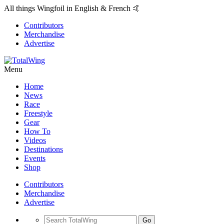
All things Wingfoil in English & French 🤙
Contributors
Merchandise
Advertise
Menu
Home
News
Race
Freestyle
Gear
How To
Videos
Destinations
Events
Shop
Contributors
Merchandise
Advertise
Go