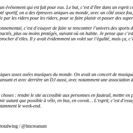
 un événement qui est fait pour eux. Le but, c’est d’être dans un esprit c
Coté sportif, on a des épreuves uniques au monde, avec un côté assez fo
 par les riders pour les riders, pour se faire plaisir et passer des sup
ironnemental, c’est d’essayer de faire se rencontrer l’univers des sports
mpactés, plus ou moins protégés, suivant où on habite. Je pense que c’e
pprocher d’elles. Il y avait évidemment un volet sur l’égalité, mais ça,
musiques assez axées musiques du monde. On avait un concert de musique b
dansant et avec derrière un DJ aussi, avec notamment une association 
oses : rendre le site accessible aux personnes en fauteuil, mettre en pl
enir autant que possible à vélo, en bus, en covoit… L’esprit, c’est d’ess
otamment le week-end.
 @totalwing / @lmcreanum