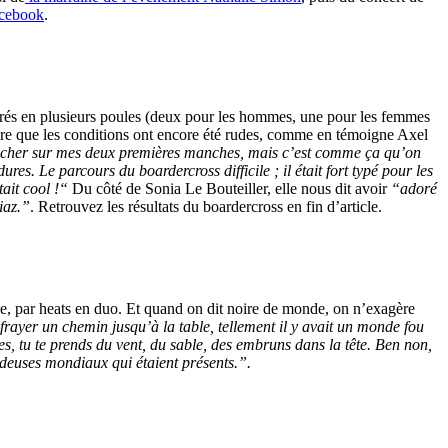
acebook
.
arés en plusieurs poules (deux pour les hommes, une pour les femmes
 dire que les conditions ont encore été rudes, comme en témoigne Axel
ûtés cher sur mes deux premières manches, mais c’est comme ça qu’on
es. Le parcours du boardercross difficile ; il était fort typé pour les
ait cool !
“
Du côté de Sonia Le Bouteiller, elle nous dit avoir
“adoré
iaz.”
. Retrouvez les résultats du boardercross en fin d’article.
e, par heats en duo. Et quand on dit noire de monde, on n’exagère
 frayer un chemin jusqu’à la table, tellement il y avait un monde fou
es, tu te prends du vent, du sable, des embruns dans la tête. Ben non,
rideuses mondiaux qui étaient présents.”.