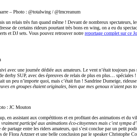
narre – Photo : @totalwing / @lmcreanum
is un relais très fun quand même ! Devant de nombreux spectateurs, les ri
dresse de certains rideurs pourtant très bons en wing, on a eu du specta
certs et DJ sets. Vous pouvez retrouver notre
reportage complet sur ce J
m
vi avec une journée dédiée aux amateurs. Le vent n’était toujours pas reve
e derby SUP, avec des épreuves de relais de plus en plus… spéciales ! A 
it un peu n’importe quoi, mais c’était fun ! Sandrine Dumeige, rideuse
uves en groupes étaient originales, bien que mes genoux n’aient pas tou
hoto : JC Mouton
, en assistant aux compétitions et en profitant des animations et du vi
 vraiment participé aux animations éco-citoyennes mais c’est sympa d’ass
e de partage entre les riders amateurs, qui s’est conclue par un petit po
ts de Flora Artzner et une belle conclusion par le speaker Christophe C