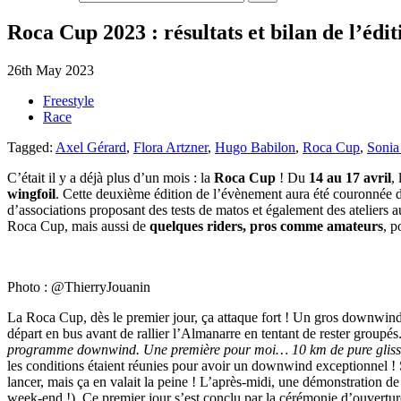
Roca Cup 2023 : résultats et bilan de l’édit
26th May 2023
Freestyle
Race
Tagged:
Axel Gérard
,
Flora Artzner
,
Hugo Babilon
,
Roca Cup
,
Sonia
C’était il y a déjà plus d’un mois : la
Roca Cup
! Du
14 au 17 avril
,
wingfoil
. Cette deuxième édition de l’évènement aura été couronnée 
d’associations proposant des tests de matos et également des ateliers 
Roca Cup, mais aussi de
quelques riders, pros comme amateurs
, p
Photo : @ThierryJouanin
La Roca Cup, dès le premier jour, ça attaque fort ! Un gros downwind 
départ en bus avant de rallier l’Almanarre en tentant de rester groupés
programme downwind. Une première pour moi… 10 km de pure glisse av
les conditions étaient réunies pour avoir un downwind exceptionnel !
lancer, mais ça en valait la peine ! L’après-midi, une démonstration d
week-end !). Ce premier jour s’est conclu par la cérémonie d’ouverture