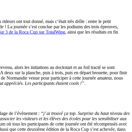
deurs ont tout donné, mais c’était très drôle : entre le petit
cle ! La journée s’est conclue par les podiums des trois épreuves,
our 3 de la Roca Cup sur TotalWing
, ainsi que les résultats en fin
nu, alors les initiations au dockstart et au foil tracté se sont
deux sur la planche, puis à trois, puis en départ brouette, pour finir
 de Normandie venue pour participer à cette journée amateur, nous
t appréciés. Les participants étaient cools !”
.
llage de l’évènement :
“j’ ai trouvé ça top. Surprise du haut niveau des
ocier les visiteurs et les élèves des écoles pour les sensibiliser aux
dium où tous les participants de cette journée ont été récompensés avec
olussi que cette deuxième édition de la Roca Cup s’est achevée, dans