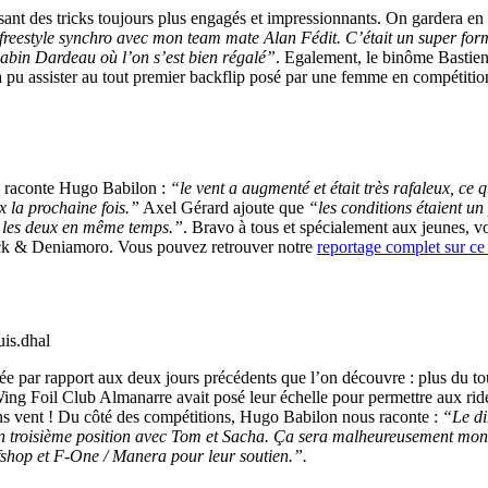
osant des tricks toujours plus engagés et impressionnants. On gardera e
n freestyle synchro avec mon team mate Alan Fédit. C’était un super for
Gabin Dardeau où l’on s’est bien régalé”
. Egalement, le binôme Bastien
a pu assister au tout premier backflip posé par une femme en compétitio
us raconte Hugo Babilon :
“le vent a augmenté et était très rafaleux, ce
x la prochaine fois.”
Axel Gérard ajoute que
“les conditions étaient un 
us les deux en même temps.”
. Bravo à tous et spécialement aux jeunes, v
ck & Deniamoro. Vous pouvez retrouver notre
reportage complet sur ce
uis.dhal
par rapport aux deux jours précédents que l’on découvre : plus du tout
Wing Foil Club Almanarre avait posé leur échelle pour permettre aux ride
sans vent ! Du côté des compétitions, Hugo Babilon nous raconte :
“Le di
n troisième position avec Tom et Sacha. Ça sera malheureusement mon s
fshop et F-One / Manera pour leur soutien.”.