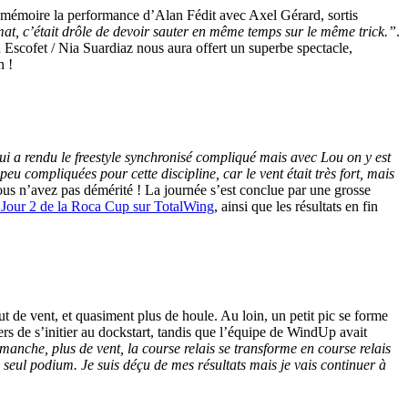
n mémoire la performance d’Alan Fédit avec Axel Gérard, sortis
mat, c’était drôle de devoir sauter en même temps sur le même trick.”
.
 Escofet / Nia Suardiaz nous aura offert un superbe spectacle,
n !
 qui a rendu le freestyle synchronisé compliqué mais avec Lou on y est
peu compliquées pour cette discipline, car le vent était très fort, mais
ous n’avez pas démérité ! La journée s’est conclue par une grosse
 Jour 2 de la Roca Cup sur TotalWing
, ainsi que les résultats en fin
 de vent, et quasiment plus de houle. Au loin, un petit pic se forme
rs de s’initier au dockstart, tandis que l’équipe de WindUp avait
manche, plus de vent, la course relais se transforme en course relais
eul podium. Je suis déçu de mes résultats mais je vais continuer à