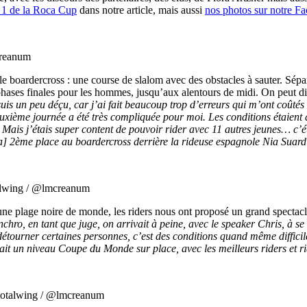
r 1 de la Roca Cup
dans notre article, mais aussi
nos photos sur notre F
creanum
e boardercross : une course de slalom avec des obstacles à sauter. Sép
 des phases finales pour les hommes, jusqu’aux alentours de midi. On peut
je suis un peu déçu, car j’ai fait beaucoup trop d’erreurs qui m’ont co
xième journée a été très compliquée pour moi. Les conditions étaient dur
 Mais j’étais super content de pouvoir rider avec 11 autres jeunes… c’ét
a] 2ème place au boardercross derrière la rideuse espagnole Nia Suard
talwing / @lmcreanum
une plage noire de monde, les riders nous ont proposé un grand spectacl
nchro, en tant que juge, on arrivait à peine, avec le speaker Chris, à se
 détourner certaines personnes, c’est des conditions quand même difficil
avait un niveau Coupe du Monde sur place, avec les meilleurs riders et 
@totalwing / @lmcreanum