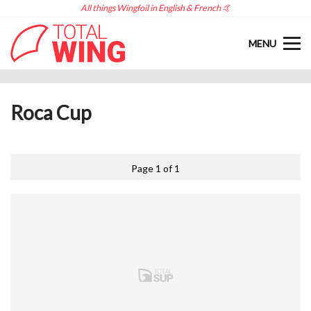
All things Wingfoil in English & French 🤙
MENU
Roca Cup
Page 1 of 1