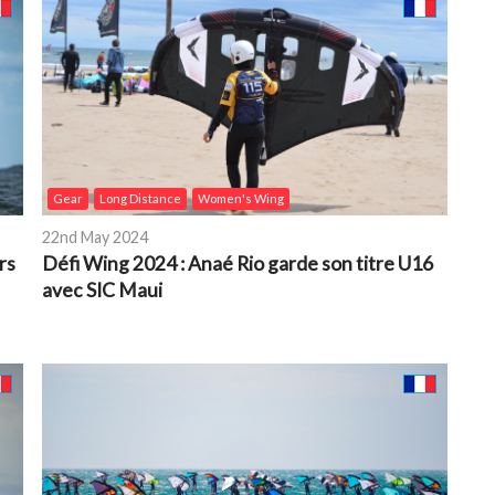
Gear
Long Distance
Women's Wing
22nd May 2024
rs
Défi Wing 2024 : Anaé Rio garde son titre U16
avec SIC Maui