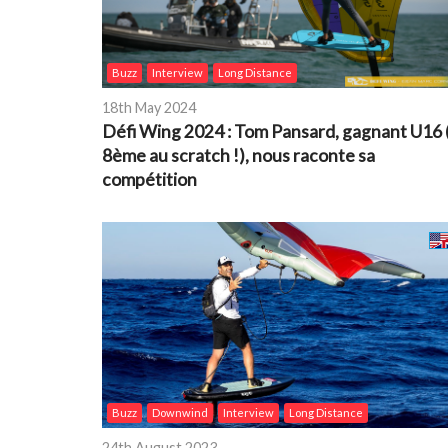
Buzz
Interview
Long Distance
18th May 2024
Défi Wing 2024 : Tom Pansard, gagnant U16 
8ème au scratch !), nous raconte sa
compétition
Buzz
Downwind
Interview
Long Distance
24th August 2023