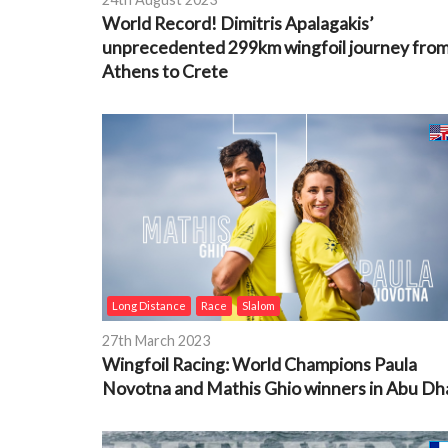
World Record! Dimitris Apalagakis’
unprecedented 299km wingfoil journey fro
Athens to Crete
Long Distance
Race
Slalom
27th March 2023
Wingfoil Racing: World Champions Paula
Novotna and Mathis Ghio winners in Abu Dh