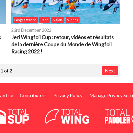
Long Distance
Race
Slalom
Videos
23rd December 2022
s
Jeri Wingfoil Cup : retour, vidéos et résultats
de la dernière Coupe du Monde de Wingfoil
Racing 2022 !
1 of 2
Next
ertise
Contributors
Privacy Policy
Manage Privacy Sett