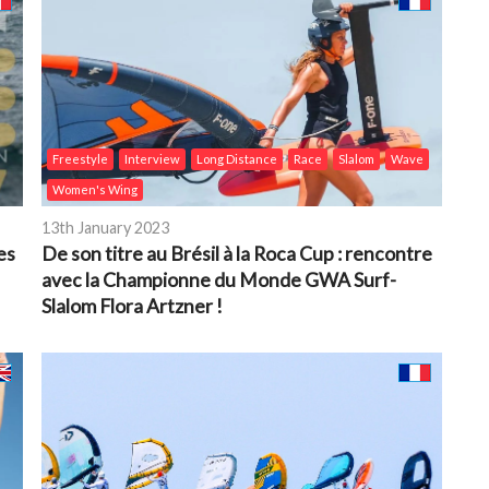
Freestyle
Interview
Long Distance
Race
Slalom
Wave
Women's Wing
13th January 2023
es
De son titre au Brésil à la Roca Cup : rencontre
avec la Championne du Monde GWA Surf-
Slalom Flora Artzner !