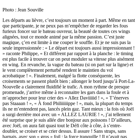
Photo : Jean Souville
Les départs au lièvre, c’est toujours un moment à part. Même en tant
que participante, je ne peux pas m’empêcher de regarder les fous
furieux foncer sur le bateau ouvreur, la beauté de toutes ces wings
alignées, tout ce monde animé par la même passion. C’est juste
magique, ç’en est limite à me couper le souffle. Et je ne suis pas la
seule impressionnée : « Le départ est toujours aussi impressionnant !
» raconte Philippe, « Et différent par rapport à la planche : le timing
est plus facile à trouver car on peut moduler sa vitesse plus aisément
en wing. En revanche, la vague du bateau (si on part sur la ligne) et
le vent complètement perturbé rendent le maintien du vol
acrobatique ! ». Finalement, malgré la flotte conséquente, les
croisements se passent plutôt bien ; allonger le bord jusqu’à Port-La-
Nouvelle a clairement fluidifié le trafic. A mon rythme de presque
promenade, j’arrive même à reconnaitre les gars dans la foule et à
m’approcher pour leur crier des « Allez Daviiiiid ! », « T’énerves
pas Staaaan ! », « À fond Philiiiiiippe ! », mais, la plupart du temps
ils ne m’entendent pas, lancés plein gaz. Tant mieux : la fois où Joël
a surgi derrière moi avec un « ALLEZ LAURIE ! », j’ai tellement
été surprise que je suis allée dire bonjour aux poissons ! D’ailleurs,
avec Joël, on aura fait quasi tout le Défi côte à côte, à s’entre-
doubler, se croiser et se crier dessus. Il assure ! Sans straps, sans
harnais, avec son « gros » foil : la force tranquille ! Il n’avait pas