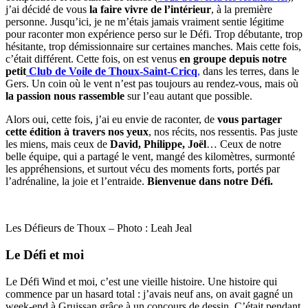
j’ai décidé de vous
la faire vivre de l’intérieur
, à la première
personne. Jusqu’ici, je ne m’étais jamais vraiment sentie légitime
pour raconter mon expérience perso sur le Défi. Trop débutante, trop
hésitante, trop démissionnaire sur certaines manches. Mais cette fois,
c’était différent. Cette fois, on est venus
en groupe depuis notre
petit
Club de Voile de Thoux-Saint-Cricq
,
dans les terres, dans le
Gers. Un coin où le vent n’est pas toujours au rendez-vous, mais où
la passion nous rassemble
sur l’eau autant que possible.
Alors oui, cette fois, j’ai eu envie de raconter, de
vous partager
cette édition à travers nos yeux
, nos récits, nos ressentis. Pas juste
les miens, mais ceux de
David, Philippe, Joël
… Ceux de notre
belle équipe, qui a partagé le vent, mangé des kilomètres, surmonté
les appréhensions, et surtout vécu des moments forts, portés par
l’adrénaline, la joie et l’entraide.
Bienvenue dans notre Défi.
Les Défieurs de Thoux – Photo : Leah Jeal
Le Défi et moi
Le Défi Wind et moi, c’est une vieille histoire. Une histoire qui
commence par un hasard total : j’avais neuf ans, on avait gagné un
week-end à Gruissan grâce à un concours de dessin. C’était pendant