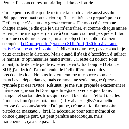
Père et fils concentrés au briefing – Photo : Laurie
On ne peut pas dire que le reste de la bande ai été aussi assidu.
Philippe, reconnaît sans détour qu’il s’est très peu préparé pour ce
Défi, et que c’était une « grosse erreur ». De mon côté, comme
chaque année, je dis que je vais m’entraîner, et comme chaque année
le temps me manque et j’arrive à Gruissan vraiment pas prête. Il faut
dire que ces derniers temps, un autre objectif de taille m’a bien
occupée :
la Dordogne Intégrale en SUP (oui, 130 km à la rame,
mais c’est une autre histoire…)
. Niveau endurance, pas de souci : je
peux encaisser la distance. Mais quand il s’agit d’accélérer, d’utiliser
le harnais, d’optimiser les manœuvres… il reste du boulot. Pour
autant, forte de cette petite expérience en Ultra Longue Distance
SUP, j’ai décidé d’appréhender le Défi différemment des
précédentes fois. Ne plus le vivre comme une succession de
manches indépendantes, mais comme une seule longue épreuve
rythmée par des ravitos. Résultat : je me suis préparée exactement le
même sac que sur la Dordogne Intégrale, avec de quoi boire,
manger, et surtout des trucs qui passent bien dans l’effort (aka les
fameuses Pom’potes notamment). J’y ai aussi glissé ma petite
trousse de secours/survie : Doliprane, crème anti-inflammatoire,
pistolet de massage… bref, le nécessaire pour tenir même si ça
coince quelque part. Ça peut paraître anecdotique, mais
franchement, ça a été payant.