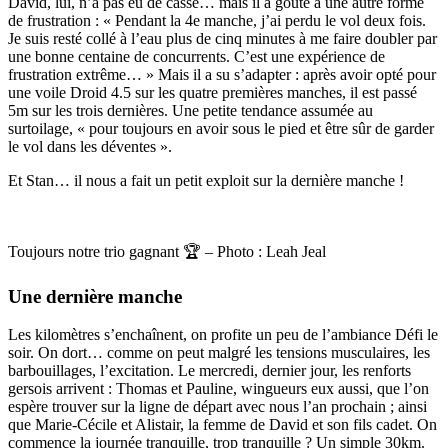
David, lui, n’a pas eu de casse… mais il a goûté à une autre forme
de frustration : « Pendant la 4e manche, j’ai perdu le vol deux fois.
Je suis resté collé à l’eau plus de cinq minutes à me faire doubler par
une bonne centaine de concurrents. C’est une expérience de
frustration extrême… » Mais il a su s’adapter : après avoir opté pour
une voile Droid 4.5 sur les quatre premières manches, il est passé
5m sur les trois dernières. Une petite tendance assumée au
surtoilage, « pour toujours en avoir sous le pied et être sûr de garder
le vol dans les déventes ».
Et Stan… il nous a fait un petit exploit sur la dernière manche !
Toujours notre trio gagnant 🏆 – Photo : Leah Jeal
Une dernière manche
Les kilomètres s’enchaînent, on profite un peu de l’ambiance Défi le
soir. On dort… comme on peut malgré les tensions musculaires, les
barbouillages, l’excitation. Le mercredi, dernier jour, les renforts
gersois arrivent : Thomas et Pauline, wingueurs eux aussi, que l’on
espère trouver sur la ligne de départ avec nous l’an prochain ; ainsi
que Marie-Cécile et Alistair, la femme de David et son fils cadet. On
commence la journée tranquille, trop tranquille ? Un simple 30km.