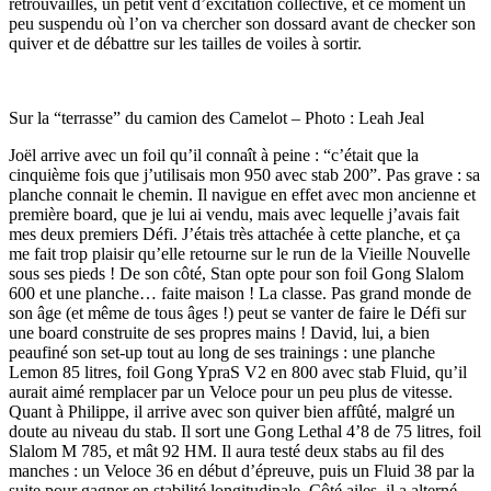
retrouvailles, un petit vent d’excitation collective, et ce moment un
peu suspendu où l’on va chercher son dossard avant de checker son
quiver et de débattre sur les tailles de voiles à sortir.
Sur la “terrasse” du camion des Camelot – Photo : Leah Jeal
Joël arrive avec un foil qu’il connaît à peine : “c’était que la
cinquième fois que j’utilisais mon 950 avec stab 200”. Pas grave : sa
planche connait le chemin. Il navigue en effet avec mon ancienne et
première board, que je lui ai vendu, mais avec lequelle j’avais fait
mes deux premiers Défi. J’étais très attachée à cette planche, et ça
me fait trop plaisir qu’elle retourne sur le run de la Vieille Nouvelle
sous ses pieds ! De son côté, Stan opte pour son foil Gong Slalom
600 et une planche… faite maison ! La classe. Pas grand monde de
son âge (et même de tous âges !) peut se vanter de faire le Défi sur
une board construite de ses propres mains ! David, lui, a bien
peaufiné son set-up tout au long de ses trainings : une planche
Lemon 85 litres, foil Gong YpraS V2 en 800 avec stab Fluid, qu’il
aurait aimé remplacer par un Veloce pour un peu plus de vitesse.
Quant à Philippe, il arrive avec son quiver bien affûté, malgré un
doute au niveau du stab. Il sort une Gong Lethal 4’8 de 75 litres, foil
Slalom M 785, et mât 92 HM. Il aura testé deux stabs au fil des
manches : un Veloce 36 en début d’épreuve, puis un Fluid 38 par la
suite pour gagner en stabilité longitudinale. Côté ailes, il a alterné