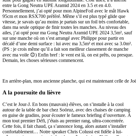
entre la Gong Neutra UPE Aramid 2024 en 3.5 et en 4.0.
Personnellement, j’ai opté pour mon AlpineFoil avec le mât Hawk
95cm et mon RSX700 préféré. Même s’il est plus typé glide que
vitesse, je savais qu’au moins je partais sur un foil très confortable,
dans ma seule optique de finir toutes les manches. Au niveau des
ailes, j’ai opté pour ma Gong Neutra Aramid UPE 2024 3,5m², sauf
sur une manche où on s’est arrangé avec Philippe pour partir en
décalé d’une demi surface : lui avec ma 3,5m² et moi avec sa 3.0m².
(PS : je crois même qu’il a fait son meilleur classement de manche
avec ma voile 😊) Enfin bref : le vent est là, on est prêts, ou presque.
Demain, les choses sérieuses commencent.
En arrière-plan, mon ancienne planche, qui est maintenant celle de Joë
A la poursuite du lièvre
C’est le Jour-J. En bons (mauvais) élèves, on s’installe à la cool
autour de la table de bar chez Soöruz, avec des chaises de camping
en guise de gradins, pour écouter le fameux briefing d’ouverture. À
mon tout premier Défi, j’étais au premier rang, ultra-concentrée.
Cette fois, il fait chaud, ça s’annonce long, alors autant s’installer
confortablement… Notre speaker Chris Colussi est fidèle à lui-