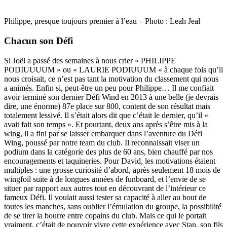
Philippe, presque toujours premier à l’eau – Photo : Leah Jeal
Chacun son Défi
Si Joël a passé des semaines à nous crier « PHILIPPE
PODIUUUUM » ou « LAURIE PODIUUUM » à chaque fois qu’il
nous croisait, ce n’est pas tant la motivation du classement qui nous
a animés. Enfin si, peut-être un peu pour Philippe… Il me confiait
avoir terminé son dernier Défi Wind en 2013 à une belle (je devrais
dire, une énorme) 87e place sur 800, content de son résultat mais
totalement lessivé. Il s’était alors dit que c’était le dernier, qu’il «
avait fait son temps ». Et pourtant, deux ans après s’être mis à la
wing, il a fini par se laisser embarquer dans l’aventure du Défi
Wing, poussé par notre team du club. Il reconnaissait viser un
podium dans la catégorie des plus de 60 ans, bien chauffé par nos
encouragements et taquineries. Pour David, les motivations étaient
multiples : une grosse curiosité d’abord, après seulement 18 mois de
wingfoil suite à de longues années de funboard, et l’envie de se
situer par rapport aux autres tout en découvrant de l’intérieur ce
fameux Défi. Il voulait aussi tester sa capacité à aller au bout de
toutes les manches, sans oublier l’émulation du groupe, la possibilité
de se tirer la bourre entre copains du club. Mais ce qui le portait
vraiment, c’était de pouvoir vivre cette expérience avec Stan, son fils