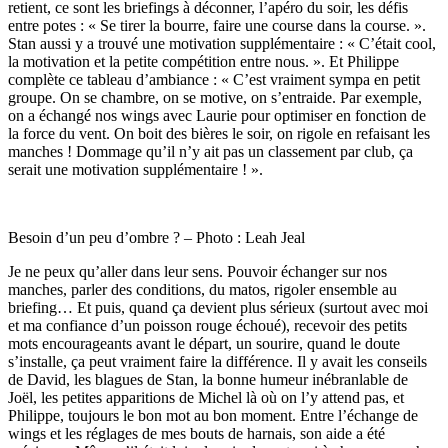
retient, ce sont les briefings à déconner, l’apéro du soir, les défis
entre potes : « Se tirer la bourre, faire une course dans la course. ».
Stan aussi y a trouvé une motivation supplémentaire : « C’était cool,
la motivation et la petite compétition entre nous. ». Et Philippe
complète ce tableau d’ambiance : « C’est vraiment sympa en petit
groupe. On se chambre, on se motive, on s’entraide. Par exemple,
on a échangé nos wings avec Laurie pour optimiser en fonction de
la force du vent. On boit des bières le soir, on rigole en refaisant les
manches ! Dommage qu’il n’y ait pas un classement par club, ça
serait une motivation supplémentaire ! ».
Besoin d’un peu d’ombre ? – Photo : Leah Jeal
Je ne peux qu’aller dans leur sens. Pouvoir échanger sur nos
manches, parler des conditions, du matos, rigoler ensemble au
briefing… Et puis, quand ça devient plus sérieux (surtout avec moi
et ma confiance d’un poisson rouge échoué), recevoir des petits
mots encourageants avant le départ, un sourire, quand le doute
s’installe, ça peut vraiment faire la différence. Il y avait les conseils
de David, les blagues de Stan, la bonne humeur inébranlable de
Joël, les petites apparitions de Michel là où on l’y attend pas, et
Philippe, toujours le bon mot au bon moment. Entre l’échange de
wings et les réglages de mes bouts de harnais, son aide a été