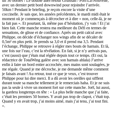
un 50 bornes ! Le double aller-retour Gruissan / Port-La-Nouvelle,
avec un dernier petit bord downwind pour rejoindre l’arrivée.
50km ! Pendant le briefing, je reçois encore la visite d’une
coccinelle. Je sais que, les années précédentes, le mardi midi était le
moment où je commençais à décrocher et à dire « non, celle-là, je ne
la fait pas ». Et pourtant, là, même pas d’hésitation, j’y vais ! Et j’ai
bien fait. Cette manche restera ma meilleure du Défi en termes de
sensations, de glisse et de confiance. Après un petit calcul avec
Philippe, on décide d’échanger nos wings afin de se décaler de
0,5m² en plus petit. Je prends sa 3,0 et il prend ma 3,5. Pendant
l’échange, Philippe se retrouve à régler mes bouts de harnais. Et là,
une fois sur l’eau, c’est la révélation. En fait, si je n’y arrivais pas,
c’est (aussi) que j’étais mal réglée depuis tout ce temps. (Et oui, la
rédactrice de TotalWing galère avec son harnais ahlala) J’arrive
enfin à faire un bord entier accrochée, mes mains sont soulagées, je
me régale. Quand je me décroche, je me demande même comment
je faisais avant ! Au retour, tout ce que je veux, c’est trouver
Philippe pour lui dire merci. Il a dû avoir les oreilles qui sifflent
durant toute sa manche tellement je le remerciais haha. Et je ne suis
pas la seule à vivre un moment fort sur cette manche. Joël, lui aussi,
la gardera longtemps en tête : « La plus belle manche que j’ai faite,
c’était les premiers 50 bornes. Y avait pas trop de clapot, c’était top.
Quand y en avait trop, j’ai moins aimé, mais j’ai tenu, j’ai tout fini.
».