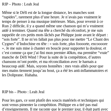
RIP – Photo : Leah Jeal
Même si le Défi est de la longue distance, les manches sont
“rapides”, rarement plus d’une heure. Je n’avais pas vraiment le
temps de penser à ma musique intérieure. Mais, pour revenir à ce
Run 2 difficile, il y a quand même une chanson qui m’a vraiment
aidé à terminer. Quand ma tête a cherché du réconfort, je me suis
rappelée de ces petits mots lâchés par Philippe juste avant le départ :
“sois forte”. Il ne m’en fallait pas plus pour me mettre “Le Chant des
Cygnes” d’Indochine en tête : « sois forte, plus foooorte, encoooore
». Je me suis mise à chanter en boucle pour supporter la douleur, et
c’est comme ça que j’ai fini mon premier 40km, ma première “vraie”
manche de Défi Wind ! Pour la suite de la compétition, d’autres
chansons m’ont portée, et ma réconciliation avec le harnais a
beaucoup aidé. Mais, soyons honnêtes : mes vrais alliés pour que
mes mains tiennent jusqu’au bout, ça a été les anti-inflammatoires et
les Doliprane. Hahaha.
RIP bis – Photo : Leah Jeal
Pour les gars, ce sont plutôt des soucis matériels et techniques qui
sont venus pimenter la compétition. Philippe en a tiré pas mal
d’enseignements. Il me raconte que le premier jour, il était parti avec