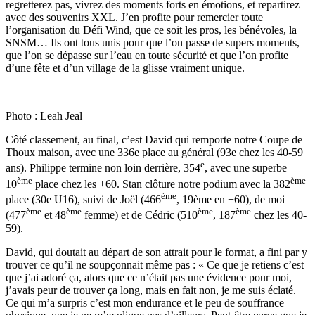
regretterez pas, vivrez des moments forts en émotions, et repartirez
avec des souvenirs XXL. J’en profite pour remercier toute
l’organisation du Défi Wind, que ce soit les pros, les bénévoles, la
SNSM… Ils ont tous unis pour que l’on passe de supers moments,
que l’on se dépasse sur l’eau en toute sécurité et que l’on profite
d’une fête et d’un village de la glisse vraiment unique.
Photo : Leah Jeal
Côté classement, au final, c’est David qui remporte notre Coupe de
Thoux maison, avec une 336e place au général (93e chez les 40-59
e
ans). Philippe termine non loin derrière, 354
, avec une superbe
ème
ème
10
place chez les +60. Stan clôture notre podium avec la 382
ème
place (30e U16), suivi de Joël (466
, 19ème en +60), de moi
ème
ème
ème
ème
(477
et 48
femme) et de Cédric (510
, 187
chez les 40-
59).
David, qui doutait au départ de son attrait pour le format, a fini par y
trouver ce qu’il ne soupçonnait même pas : « Ce que je retiens c’est
que j’ai adoré ça, alors que ce n’était pas une évidence pour moi,
j’avais peur de trouver ça long, mais en fait non, je me suis éclaté.
Ce qui m’a surpris c’est mon endurance et le peu de souffrance