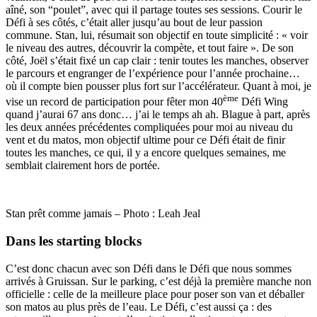
aîné, son “poulet”, avec qui il partage toutes ses sessions. Courir le
Défi à ses côtés, c’était aller jusqu’au bout de leur passion
commune. Stan, lui, résumait son objectif en toute simplicité : « voir
le niveau des autres, découvrir la compète, et tout faire ». De son
côté, Joël s’était fixé un cap clair : tenir toutes les manches, observer
le parcours et engranger de l’expérience pour l’année prochaine…
où il compte bien pousser plus fort sur l’accélérateur. Quant à moi, je
ème
vise un record de participation pour fêter mon 40
Défi Wing
quand j’aurai 67 ans donc… j’ai le temps ah ah. Blague à part, après
les deux années précédentes compliquées pour moi au niveau du
vent et du matos, mon objectif ultime pour ce Défi était de finir
toutes les manches, ce qui, il y a encore quelques semaines, me
semblait clairement hors de portée.
Stan prêt comme jamais – Photo : Leah Jeal
Dans les starting blocks
C’est donc chacun avec son Défi dans le Défi que nous sommes
arrivés à Gruissan. Sur le parking, c’est déjà la première manche non
officielle : celle de la meilleure place pour poser son van et déballer
son matos au plus près de l’eau. Le Défi, c’est aussi ça : des