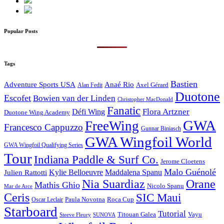
Popular Posts
Tags
Bastien
Adventure Sports USA
Anaé Rio
Axel Gérard
Alan Fedit
Duotone
Escofet
Bowien van der Linden
Christopher MacDonald
Fanatic
Flora Artzner
Défi Wing
Duotone Wing Academy
GWA
FreeWing
Francesco Cappuzzo
Gunnar Biniasch
GWA Wingfoil World
GWA Wingfoil Qualifying Series
Tour
Indiana Paddle & Surf Co.
Jerome Cloetens
Malo Guénolé
Kylie Belloeuvre
Maddalena Spanu
Julien Rattotti
Nia Suardiaz
Orane
Mathis Ghio
Nicolo Spanu
Mar de Arce
Ceris
SIC Maui
Paula Novotna
Roca Cup
Oscar Leclair
Starboard
Tutorial
Titouan Galea
Vayu
Steeve Fleury
SUNOVA