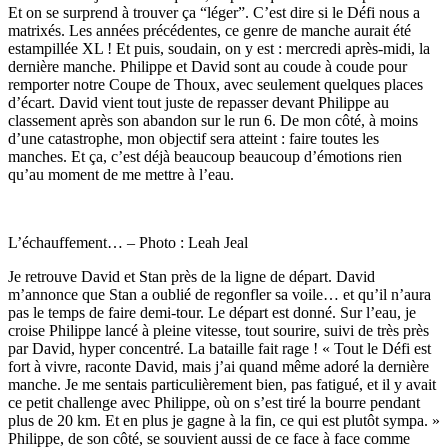
Et on se surprend à trouver ça “léger”. C’est dire si le Défi nous a
matrixés. Les années précédentes, ce genre de manche aurait été
estampillée XL ! Et puis, soudain, on y est : mercredi après-midi, la
dernière manche. Philippe et David sont au coude à coude pour
remporter notre Coupe de Thoux, avec seulement quelques places
d’écart. David vient tout juste de repasser devant Philippe au
classement après son abandon sur le run 6. De mon côté, à moins
d’une catastrophe, mon objectif sera atteint : faire toutes les
manches. Et ça, c’est déjà beaucoup beaucoup d’émotions rien
qu’au moment de me mettre à l’eau.
L’échauffement… – Photo : Leah Jeal
Je retrouve David et Stan près de la ligne de départ. David
m’annonce que Stan a oublié de regonfler sa voile… et qu’il n’aura
pas le temps de faire demi-tour. Le départ est donné. Sur l’eau, je
croise Philippe lancé à pleine vitesse, tout sourire, suivi de très près
par David, hyper concentré. La bataille fait rage ! « Tout le Défi est
fort à vivre, raconte David, mais j’ai quand même adoré la dernière
manche. Je me sentais particulièrement bien, pas fatigué, et il y avait
ce petit challenge avec Philippe, où on s’est tiré la bourre pendant
plus de 20 km. Et en plus je gagne à la fin, ce qui est plutôt sympa. »
Philippe, de son côté, se souvient aussi de ce face à face comme