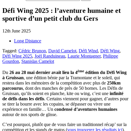
Défi Wing 2025 : l’aventure humaine et
sportive d’un petit club du Gers
12th June 2025
Long Distance
Tagged:
Cédric Brunon
,
David Camelot
,
Défi Wind
,
Défi Wing
,
Défi Wing 2025
,
Joël Randuineau
,
Laurie Montagner
,
Philippe
Gourdon
,
Stanislas Camelot
ème
Du
26 au 28 mai dernier avait lieu la 4
édition du Défi Wing
à Gruissan
, une édition bénie par la Tramontane et le soleil, qui
restera dans les mémoires de la compétition avec plus de
250km
parcourus
, dont des manches de près de 50 bornes. Les Défis de
Gruissan, qu’ils soient en planche, kite ou wing, c’est une
infinité
de défis dans les défis
. Certains viennent pour gagner, d’autres pour
se tirer la bourre avec les copains, se dépasser ou vivre une
expérience en famille… Un
condensé d’aventures humaines
autour de nos sports de glisse.
C’est pourquoi, plutôt que de vous faire un traditionnel récap’ sur la
compétition et les stands de matos (
vous trouverez les résultats ici
),