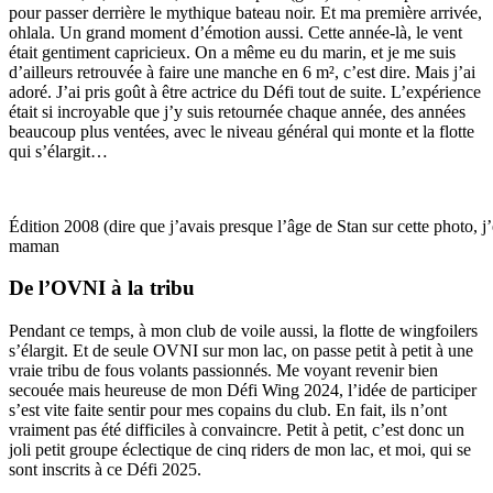
pour passer derrière le mythique bateau noir. Et ma première arrivée,
ohlala. Un grand moment d’émotion aussi. Cette année-là, le vent
était gentiment capricieux. On a même eu du marin, et je me suis
d’ailleurs retrouvée à faire une manche en 6 m², c’est dire. Mais j’ai
adoré. J’ai pris goût à être actrice du Défi tout de suite. L’expérience
était si incroyable que j’y suis retournée chaque année, des années
beaucoup plus ventées, avec le niveau général qui monte et la flotte
qui s’élargit…
Édition 2008 (dire que j’avais presque l’âge de Stan sur cette photo, j’é
maman
De l’OVNI à la tribu
Pendant ce temps, à mon club de voile aussi, la flotte de wingfoilers
s’élargit. Et de seule OVNI sur mon lac, on passe petit à petit à une
vraie tribu de fous volants passionnés. Me voyant revenir bien
secouée mais heureuse de mon Défi Wing 2024, l’idée de participer
s’est vite faite sentir pour mes copains du club. En fait, ils n’ont
vraiment pas été difficiles à convaincre. Petit à petit, c’est donc un
joli petit groupe éclectique de cinq riders de mon lac, et moi, qui se
sont inscrits à ce Défi 2025.