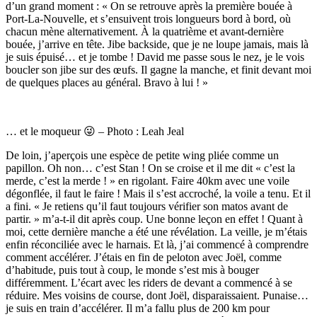
d’un grand moment : « On se retrouve après la première bouée à
Port-La-Nouvelle, et s’ensuivent trois longueurs bord à bord, où
chacun mène alternativement. À la quatrième et avant-dernière
bouée, j’arrive en tête. Jibe backside, que je ne loupe jamais, mais là
je suis épuisé… et je tombe ! David me passe sous le nez, je le vois
boucler son jibe sur des œufs. Il gagne la manche, et finit devant moi
de quelques places au général. Bravo à lui ! »
… et le moqueur 😜 – Photo : Leah Jeal
De loin, j’aperçois une espèce de petite wing pliée comme un
papillon. Oh non… c’est Stan ! On se croise et il me dit « c’est la
merde, c’est la merde ! » en rigolant. Faire 40km avec une voile
dégonflée, il faut le faire ! Mais il s’est accroché, la voile a tenu. Et il
a fini. « Je retiens qu’il faut toujours vérifier son matos avant de
partir. » m’a-t-il dit après coup. Une bonne leçon en effet ! Quant à
moi, cette dernière manche a été une révélation. La veille, je m’étais
enfin réconciliée avec le harnais. Et là, j’ai commencé à comprendre
comment accélérer. J’étais en fin de peloton avec Joël, comme
d’habitude, puis tout à coup, le monde s’est mis à bouger
différemment. L’écart avec les riders de devant a commencé à se
réduire. Mes voisins de course, dont Joël, disparaissaient. Punaise…
je suis en train d’accélérer. Il m’a fallu plus de 200 km pour