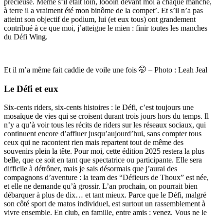
précieuse. Même s’il était loin, loooin devant moi à chaque manche,
à terre il a vraiment été mon binôme de la compet’. Et s’il n’a pas
atteint son objectif de podium, lui (et eux tous) ont grandement
contribué à ce que moi, j’atteigne le mien : finir toutes les manches
du Défi Wing.
Et il m’a même fait caddie de voile une fois 🤭 – Photo : Leah Jeal
Le Défi et eux
Six-cents riders, six-cents histoires : le Défi, c’est toujours une
mosaïque de vies qui se croisent durant trois jours hors du temps. Il
n’y a qu’à voir tous les récits de riders sur les réseaux sociaux, qui
continuent encore d’affluer jusqu’aujourd’hui, sans compter tous
ceux qui ne racontent rien mais repartent tout de même des
souvenirs plein la tête. Pour moi, cette édition 2025 restera la plus
belle, que ce soit en tant que spectatrice ou participante. Elle sera
difficile à détrôner, mais je sais désormais que j’aurai des
compagnons d’aventure : la team des “Défieurs de Thoux” est née,
et elle ne demande qu’à grossir. L’an prochain, on pourrait bien
débarquer à plus de dix… et tant mieux. Parce que le Défi, malgré
son côté sport de matos individuel, est surtout un rassemblement à
vivre ensemble. En club, en famille, entre amis : venez. Vous ne le