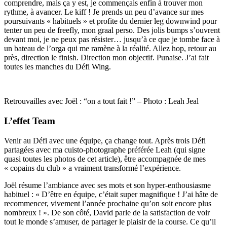
comprendre, mais ça y est, je commençais enfin à trouver mon
rythme, à avancer. Le kiff ! Je prends un peu d’avance sur mes
poursuivants « habituels » et profite du dernier leg downwind pour
tenter un peu de freefly, mon graal perso. Des jolis bumps s’ouvrent
devant moi, je ne peux pas résister… jusqu’à ce que je tombe face à
un bateau de l’orga qui me ramène à la réalité. Allez hop, retour au
près, direction le finish. Direction mon objectif. Punaise. J’ai fait
toutes les manches du Défi Wing.
Retrouvailles avec Joël : “on a tout fait !” – Photo : Leah Jeal
L’effet Team
Venir au Défi avec une équipe, ça change tout. Après trois Défi
partagées avec ma cuisto-photographe préférée Leah (qui signe
quasi toutes les photos de cet article), être accompagnée de mes
« copains du club » a vraiment transformé l’expérience.
Joël résume l’ambiance avec ses mots et son hyper-enthousiasme
habituel : « D’être en équipe, c’était super magnifique ! J’ai hâte de
recommencer, vivement l’année prochaine qu’on soit encore plus
nombreux ! ». De son côté, David parle de la satisfaction de voir
tout le monde s’amuser, de partager le plaisir de la course. Ce qu’il