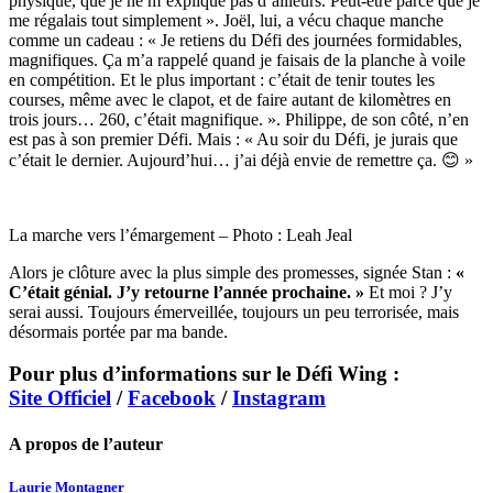
physique, que je ne m’explique pas d’ailleurs. Peut-être parce que je
me régalais tout simplement ». Joël, lui, a vécu chaque manche
comme un cadeau : « Je retiens du Défi des journées formidables,
magnifiques. Ça m’a rappelé quand je faisais de la planche à voile
en compétition. Et le plus important : c’était de tenir toutes les
courses, même avec le clapot, et de faire autant de kilomètres en
trois jours… 260, c’était magnifique. ». Philippe, de son côté, n’en
est pas à son premier Défi. Mais : « Au soir du Défi, je jurais que
c’était le dernier. Aujourd’hui… j’ai déjà envie de remettre ça. 😊 »
La marche vers l’émargement – Photo : Leah Jeal
Alors je clôture avec la plus simple des promesses, signée Stan :
«
C’était génial. J’y retourne l’année prochaine. »
Et moi ? J’y
serai aussi. Toujours émerveillée, toujours un peu terrorisée, mais
désormais portée par ma bande.
Pour plus d’informations sur le Défi Wing :
Site Officiel
/
Facebook
/
Instagram
A propos de l’auteur
Laurie Montagner