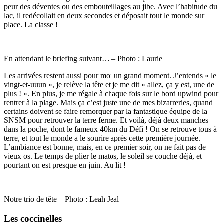
peur des déventes ou des embouteillages au jibe. Avec l’habitude du
lac, il redécollait en deux secondes et déposait tout le monde sur
place. La classe !
En attendant le briefing suivant… – Photo : Laurie
Les arrivées restent aussi pour moi un grand moment. J’entends « le
vingt-et-uuun », je relève la tête et je me dit « allez, ça y est, une de
plus ! ». En plus, je me régale à chaque fois sur le bord upwind pour
rentrer à la plage. Mais ça c’est juste une de mes bizarreries, quand
certains doivent se faire remorquer par la fantastique équipe de la
SNSM pour retrouver la terre ferme. Et voilà, déjà deux manches
dans la poche, dont le fameux 40km du Défi ! On se retrouve tous à
terre, et tout le monde a le sourire après cette première journée.
L’ambiance est bonne, mais, en ce premier soir, on ne fait pas de
vieux os. Le temps de plier le matos, le soleil se couche déjà, et
pourtant on est presque en juin. Au lit !
Notre trio de tête – Photo : Leah Jeal
Les coccinelles