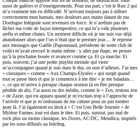
Chaque manche apporte son lot de bonheur, de satisfaction, mais
aussi de galères et d’enseignements. Pour ma part, c’est le Run 2 qui
m’a vraiment mis en difficulté. N’arrivant toujours pas à utiliser
correctement mon harnais, mes douleurs aux mains datant de ma
Dordogne Intégrale sont revenues en force. Je n’arrêtais pas de
lâcher ma voile de façon intempestive, ce qui m’a valu plusieurs
arrêts et même chutes. Un moment difficile où je me suis vue déjà
abandonner alors que l’on n’était que le premier jour… Je repense
aux messages que Gaëlle (Paponnaud, présidente de notre club de
voile) m’avait envoyé le matin même : y aller par étape, ne penser
qu’à la prochaine bouée et avancer comme ça. Et ça marche. Et
puis, souvent, j’ai une petite playlist mentale qui vient
m’accompagner quand je suis dans le dur, ou non d’ailleurs. J’ai mes
« classiques » comme « Aux Champs-Elysées » qui surgit quand
tout se passe bien et que je commence à me dire « je me baladais…
», ce qui m’arrive à presque chaque session (à en être presque
pénible ah ah). J’ai aussi eu des inédits, comme le « Zen, restons zen
» de Zazie, qui est apparu quand je m’excitais trop à l’approche de
l’arrivée et que je m’ordonnais de me calmer pour ne pas tomber
juste là. J’ai également eu droit à « C’est Une Belle Journée » de
Mylène Farmer, tout est dans le titre. Et puis, surtout, pas mal de
rock plus ou moins classique, les Doors, AC/DC, Metallica, inspirés
par les sons diffusés au briefing.