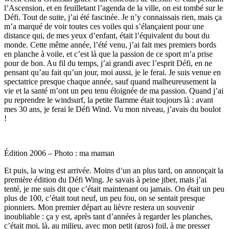
l’Ascension, et en feuilletant l’agenda de la ville, on est tombé sur le
Défi. Tout de suite, j’ai été fascinée. Je n’y connaissais rien, mais ça
m’a marqué de voir toutes ces voiles qui s’élançaient pour une
distance qui, de mes yeux d’enfant, était l’équivalent du bout du
monde. Cette même année, l’été venu, j’ai fait mes premiers bords
en planche à voile, et c’est là que la passion de ce sport m’a prise
pour de bon. Au fil du temps, j’ai grandi avec l’esprit Défi, en ne
pensant qu’au fait qu’un jour, moi aussi, je le ferai. Je suis venue en
spectatrice presque chaque année, sauf quand malheureusement la
vie et la santé m’ont un peu tenu éloignée de ma passion. Quand j’ai
pu reprendre le windsurf, la petite flamme était toujours là : avant
mes 30 ans, je ferai le Défi Wind. Vu mon niveau, j’avais du boulot
!
Édition 2006 – Photo : ma maman
Et puis, la wing est arrivée. Moins d’un an plus tard, on annonçait la
première édition du Défi Wing. Je savais à peine jiber, mais j’ai
tenté, je me suis dit que c’était maintenant ou jamais. On était un peu
plus de 100, c’était tout neuf, un peu fou, on se sentait presque
pionniers. Mon premier départ au lièvre restera un souvenir
inoubliable : ça y est, après tant d’années à regarder les planches,
c’était moi, là, au milieu, avec mon petit (gros) foil, à me presser