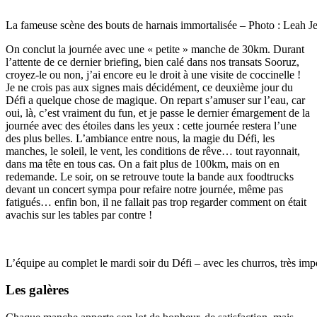
La fameuse scène des bouts de harnais immortalisée – Photo : Leah Je
On conclut la journée avec une « petite » manche de 30km. Durant
l’attente de ce dernier briefing, bien calé dans nos transats Sooruz,
croyez-le ou non, j’ai encore eu le droit à une visite de coccinelle !
Je ne crois pas aux signes mais décidément, ce deuxième jour du
Défi a quelque chose de magique. On repart s’amuser sur l’eau, car
oui, là, c’est vraiment du fun, et je passe le dernier émargement de la
journée avec des étoiles dans les yeux : cette journée restera l’une
des plus belles. L’ambiance entre nous, la magie du Défi, les
manches, le soleil, le vent, les conditions de rêve… tout rayonnait,
dans ma tête en tous cas. On a fait plus de 100km, mais on en
redemande. Le soir, on se retrouve toute la bande aux foodtrucks
devant un concert sympa pour refaire notre journée, même pas
fatigués… enfin bon, il ne fallait pas trop regarder comment on était
avachis sur les tables par contre !
L’équipe au complet le mardi soir du Défi – avec les churros, très imp
Les galères