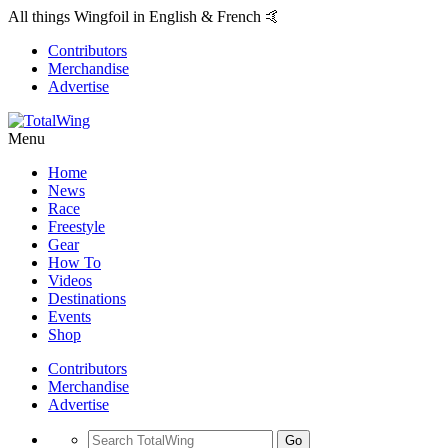
All things Wingfoil in English & French 🤙
Contributors
Merchandise
Advertise
Menu
Home
News
Race
Freestyle
Gear
How To
Videos
Destinations
Events
Shop
Contributors
Merchandise
Advertise
Go