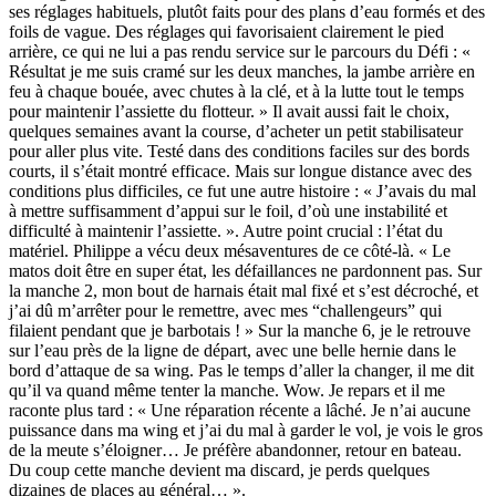
ses réglages habituels, plutôt faits pour des plans d’eau formés et des
foils de vague. Des réglages qui favorisaient clairement le pied
arrière, ce qui ne lui a pas rendu service sur le parcours du Défi : «
Résultat je me suis cramé sur les deux manches, la jambe arrière en
feu à chaque bouée, avec chutes à la clé, et à la lutte tout le temps
pour maintenir l’assiette du flotteur. » Il avait aussi fait le choix,
quelques semaines avant la course, d’acheter un petit stabilisateur
pour aller plus vite. Testé dans des conditions faciles sur des bords
courts, il s’était montré efficace. Mais sur longue distance avec des
conditions plus difficiles, ce fut une autre histoire : « J’avais du mal
à mettre suffisamment d’appui sur le foil, d’où une instabilité et
difficulté à maintenir l’assiette. ». Autre point crucial : l’état du
matériel. Philippe a vécu deux mésaventures de ce côté-là. « Le
matos doit être en super état, les défaillances ne pardonnent pas. Sur
la manche 2, mon bout de harnais était mal fixé et s’est décroché, et
j’ai dû m’arrêter pour le remettre, avec mes “challengeurs” qui
filaient pendant que je barbotais ! » Sur la manche 6, je le retrouve
sur l’eau près de la ligne de départ, avec une belle hernie dans le
bord d’attaque de sa wing. Pas le temps d’aller la changer, il me dit
qu’il va quand même tenter la manche. Wow. Je repars et il me
raconte plus tard : « Une réparation récente a lâché. Je n’ai aucune
puissance dans ma wing et j’ai du mal à garder le vol, je vois le gros
de la meute s’éloigner… Je préfère abandonner, retour en bateau.
Du coup cette manche devient ma discard, je perds quelques
dizaines de places au général… ».