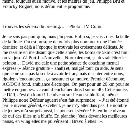
même, toujours aussi motivé, et les maîtres du jeu, Philippe Bru et
Francky Roguet, nous déroulent le programme.
Trouvez les sérieux du briefing… – Photo : JM Cornu
Je ne sais pas pourquoi, mais j’ai peur. Enfin si, je sais : c’est la taille
de la flotte. On est presque deux fois plus nombreux que l’année
dernière, et déjà à l’époque je trouvais les croisements délicats. Je
me rassure en me disant que cette année, les bords de 5km c’est fini :
on va jusqu’à Port-La-Nouvelle. Normalement, ça devrait étirer le
peloton… David me cale une petite séance de coaching mental
express (« séance gratuite » ahah) et, malgré tout, ça aide. Je sens
que je ne suis pas la seule à avoir le trac, mais discuter entre nous,
rigoler, s’encourager… ça rassure et ça motive. Premier décompte,
AC/DC à fond, ambiance électrique. On part pour un 20 km pour se
mettre en jambes… avant d’enchaîner direct sur un 40. Cette année,
le Défi, c’est du lourd ! Le niveau sur l’eau est bluffant, même
Philippe notre Défieur aguerri s’est fait surprendre : « J’ai été étonné
par le niveau général, excellent, je ne m’y attendais pas. Le nombre
de jeunes m’a surpris aussi, ils poussent sévère ! Et enfin le niveau
de ouf des filles m’a bluffé. En planche j’étais devant les meilleures
nanas, en wing elles me pulvérisent ! Bravo à elles ! ».