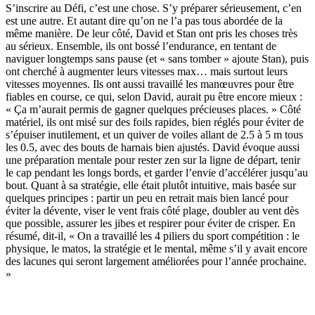
S’inscrire au Défi, c’est une chose. S’y préparer sérieusement, c’en
est une autre. Et autant dire qu’on ne l’a pas tous abordée de la
même manière. De leur côté, David et Stan ont pris les choses très
au sérieux. Ensemble, ils ont bossé l’endurance, en tentant de
naviguer longtemps sans pause (et « sans tomber » ajoute Stan), puis
ont cherché à augmenter leurs vitesses max… mais surtout leurs
vitesses moyennes. Ils ont aussi travaillé les manœuvres pour être
fiables en course, ce qui, selon David, aurait pu être encore mieux :
« Ça m’aurait permis de gagner quelques précieuses places. » Côté
matériel, ils ont misé sur des foils rapides, bien réglés pour éviter de
s’épuiser inutilement, et un quiver de voiles allant de 2.5 à 5 m tous
les 0.5, avec des bouts de harnais bien ajustés. David évoque aussi
une préparation mentale pour rester zen sur la ligne de départ, tenir
le cap pendant les longs bords, et garder l’envie d’accélérer jusqu’au
bout. Quant à sa stratégie, elle était plutôt intuitive, mais basée sur
quelques principes : partir un peu en retrait mais bien lancé pour
éviter la dévente, viser le vent frais côté plage, doubler au vent dès
que possible, assurer les jibes et respirer pour éviter de crisper. En
résumé, dit-il, « On a travaillé les 4 piliers du sport compétition : le
physique, le matos, la stratégie et le mental, même s’il y avait encore
des lacunes qui seront largement améliorées pour l’année prochaine.
»