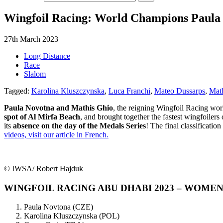
Wingfoil Racing: World Champions Paula 
27th March 2023
Long Distance
Race
Slalom
Tagged:
Karolina Kluszczynska
,
Luca Franchi
,
Mateo Dussarps
,
Mat
Paula Novotna and Mathis Ghio
, the reigning Wingfoil Racing wo
spot of Al Mirfa Beach
, and brought together the fastest wingfoilers
its
absence on the day of the Medals Series
! The final classification
videos, visit our article in French.
© IWSA/ Robert Hajduk
WINGFOIL RACING ABU DHABI 2023 – WOME
Paula Novtona (CZE)
Karolina Kluszczynska (POL)