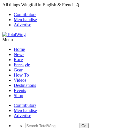
All things Wingfoil in English & French 🤙
Contributors
Merchandise
Advertise
Menu
Home
News
Race
Freestyle
Gear
How To
Videos
Destinations
Events
Shop
Contributors
Merchandise
Advertise
Go