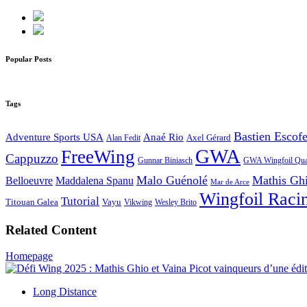
Popular Posts
Tags
Bastien Escofe
Adventure Sports USA
Anaé Rio
Axel Gérard
Alan Fedit
GWA
FreeWing
Cappuzzo
Gunnar Biniasch
GWA Wingfoil Qual
Malo Guénolé
Mathis Gh
Belloeuvre
Maddalena Spanu
Mar de Arce
Wingfoil Raci
Tutorial
Titouan Galea
Vayu
Vikwing
Wesley Brito
Related Content
Homepage
Long Distance