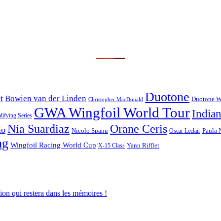
Duotone
t
Bowien van der Linden
Duotone W
Christopher MacDonald
GWA Wingfoil World Tour
India
ifying Series
Nia Suardiaz
Orane Ceris
io
Paula 
Nicolo Spanu
Oscar Leclair
ng
Wingfoil Racing World Cup
Yann Rifflet
X-15 Class