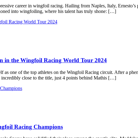
ssive career in wingfoil racing. Hailing from Naples, Italy, Ernesto’s p
itioned into wingfoiling, where his talent has truly shone: […]
 in the Wingfoil Racing World Tour 2024
lf as one of the top athletes on the Wingfoil Racing circuit. After a 
credibly close to the title, just 4 points behind Mathis […]
ngfoil Racing Champions