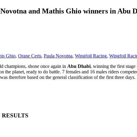
Novotna and Mathis Ghio winners in Abu 
his Ghio
,
Orane Ceris
,
Paula Novotna
,
Wingfoil Racing
,
Wingfoil Rac
rld champions, shone once again in
Abu Dhabi
, winning the first stag
 on the planet, ready to do battle. 7 females and 16 males riders compet
 was therefore based on the general classification of the first three days.
N RESULTS