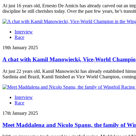
At just 16 years old, Ernesto De Amicis has already carved out an impre
discipline he still cherishes today. Over the past few years, he’s trans
Interview
Race
19th January 2025
A chat with Kamil Manowiecki, Vice-World Champion
At just 22 years old, Kamil Manowiecki has already established himse
Sardinia and Brazil, Kamil finished as Vice World Champion, coming in
Interview
Race
17th January 2025
Meet Maddalena and Nicolo Spanu, the family of Wi