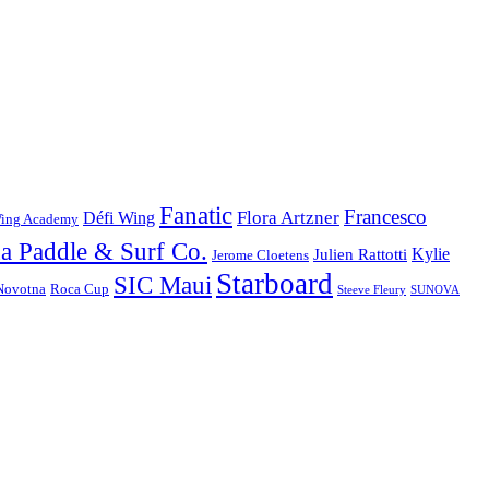
Fanatic
Francesco
Flora Artzner
Défi Wing
ing Academy
na Paddle & Surf Co.
Kylie
Julien Rattotti
Jerome Cloetens
Starboard
SIC Maui
Novotna
Roca Cup
Steeve Fleury
SUNOVA