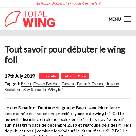
All things Wingfoil in English & French 🤙
MENU
Tout savoir pour débuter le wing
foil
17th July 2019
Freeride
Tutorials & tips
Tagged:
Brest
,
Erwan Bordier
,
Fanatic
,
Fanatic France
,
Juliano
Scalabrin
,
Sky Solbach
,
Wingfoil
Le duo
Fanatic et Duotone
du groupe
Boards and More
, lance
cette année en France une première gamme de wing foil. Cette
nouvelle discipline en pleine explosion (le 1er hashtag “wingfoil”
sur Instagram date de décembre 2018 et regroupe déjà des milliers
de publications!) combine le windsurf, le kitesurf et le SUP Foil. Le