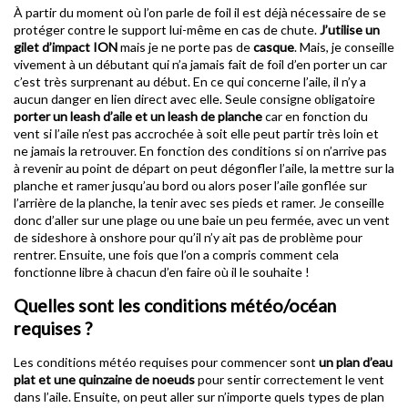
À partir du moment où l’on parle de foil il est déjà nécessaire de se
protéger contre le support lui-même en cas de chute.
J’utilise un
gilet d’impact
ION
mais je ne porte pas de
casque
. Mais, je conseille
vivement à un débutant qui n’a jamais fait de foil d’en porter un car
c’est très surprenant au début. En ce qui concerne l’aile, il n’y a
aucun danger en lien direct avec elle. Seule consigne obligatoire
porter un leash d’aile et un leash de planche
car en fonction du
vent si l’aile n’est pas accrochée à soit elle peut partir très loin et
ne jamais la retrouver. En fonction des conditions si on n’arrive pas
à revenir au point de départ on peut dégonfler l’aile, la mettre sur la
planche et ramer jusqu’au bord ou alors poser l’aile gonflée sur
l’arrière de la planche, la tenir avec ses pieds et ramer. Je conseille
donc d’aller sur une plage ou une baie un peu fermée, avec un vent
de sideshore à onshore pour qu’il n’y ait pas de problème pour
rentrer. Ensuite, une fois que l’on a compris comment cela
fonctionne libre à chacun d’en faire où il le souhaite !
Quelles sont les conditions météo/océan
requises ?
Les conditions météo requises pour commencer sont
un plan d’eau
plat et une quinzaine de noeuds
pour sentir correctement le vent
dans l’aile. Ensuite, on peut aller sur n’importe quels types de plan