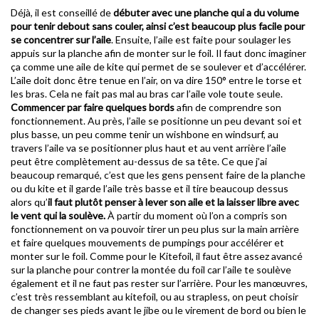
Déjà, il est conseillé de
débuter avec une planche qui a du volume
pour tenir debout sans couler, ainsi c’est beaucoup plus facile pour
se concentrer sur l’aile
. Ensuite, l’aile est faite pour soulager les
appuis sur la planche afin de monter sur le foil. Il faut donc imaginer
ça comme une aile de kite qui permet de se soulever et d’accélérer.
L’aile doit donc être tenue en l’air, on va dire 150° entre le torse et
les bras. Cela ne fait pas mal au bras car l’aile vole toute seule.
Commencer par faire quelques bords
afin de comprendre son
fonctionnement. Au près, l’aile se positionne un peu devant soi et
plus basse, un peu comme tenir un wishbone en windsurf, au
travers l’aile va se positionner plus haut et au vent arrière l’aile
peut être complètement au-dessus de sa tête. Ce que j’ai
beaucoup remarqué, c’est que les gens pensent faire de la planche
ou du kite et il garde l’aile très basse et il tire beaucoup dessus
alors qu’
il faut plutôt penser à lever son aile et la laisser libre avec
le vent qui la soulève.
À partir du moment où l’on a compris son
fonctionnement on va pouvoir tirer un peu plus sur la main arrière
et faire quelques mouvements de pumpings pour accélérer et
monter sur le foil. Comme pour le Kitefoil, il faut être assez avancé
sur la planche pour contrer la montée du foil car l’aile te soulève
également et il ne faut pas rester sur l’arrière. Pour les manœuvres,
c’est très ressemblant au kitefoil, ou au strapless, on peut choisir
de changer ses pieds avant le jibe ou le virement de bord ou bien le