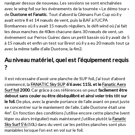
naviguer dessus de nouveau. Les sessions se sont enchaînées
avec le wing foil sur les événements de la tournée « Le démo tour »
de
Duotone et Fanatic
. Tout d’abord la Glénans Fun Cup où il y
avait entre 8 et 14 nœuds de vent, puis la BAF à l’UCPA
Bombannes où il y avait 15 nœuds réguliers, le défi wind où j’ai fait
les deux manches de 40km chacune dans 30 nœuds de vent, un
événement sur Perros Guirec dans un petit bassin où il y avait de 5
à 15 nœuds et enfin un test sur Brest où il y a eu 20 nœuds tout ça
avec la même taille d’aile Duotone, la 4m2.
Au niveau matériel, quel est l’équipement requis
?
Il est nécessaire d’avoir une planche de SUP foil, j’ai tout d’abord
commencé, la
FANATIC Sky SUP
6’6 avec 115L et le
Fanatic Aero
Surf foil
2000
. Car grâce à ces références on peut
facilement être
debout sans couler ou être déséquilibré et ainsi voler très tôt sur
le foil.
De plus, avec la grande portance de l’aile avant on peut juste
se concentrer sur le maniement de l’aile. L’aile Duotone était une
4m². En fonction des conditions j’utilise encore cette planche (vent
léger ou alors irrégulier) mais maintenant j’utilise plutôt la
Fanatic
Sky Surf 5’6
(50L) dans du vent car les petites planches sont plus
maniables lorsque l’on est en vol sur le foil.