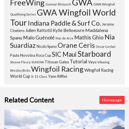
GWA
FreeWing
Gunnar Biniasch
GWA Wingfoil
GWA Wingfoil World
Qualifying Series
Tour
Indiana Paddle & Surf Co.
Jerome
Maddalena
Julien Rattotti
Kylie Belloeuvre
Cloetens
Nia
Mathis Ghio
Malo Guénolé
Spanu
Mar de Arce
Orane Ceris
Suardiaz
Nicolo Spanu
Oscar Leclair
Starboard
SIC Maui
Paula Novotna
Roca Cup
Tutorial
Titouan Galea
Vayu
Steeve Fleury
SUNOVA
Vikwing
Wingfoil Racing
Wingfoil Racing
Wesley Brito
World Cup
Yann Rifflet
X-15 Class
Related Content
Homepage