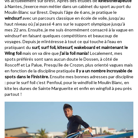
vis actuellement sur Brest. Après des études de
kinésithérapeute
à Nantes, j’exerce mon métier dans un cabinet du sport au port du
Moulin Blanc sur Brest. Depuis l’âge de 6 ans, je pratique le
windsurf
avec un parcours classique en école de voile, jusqu’au
haut niveau où j’ai passé 4 ans sur le support olympique jusqu’à
mes 22 ans. Ensuite, je me suis énormément consacré à la vague en
windsurf en faisant quelques compétitions et beaucoup de
voyages. Depuis je m’intéresse à tout ce qui touche à l’eau en
pratiquant du
surf, surf foil, kitesurf, wakeboard et maintenant le
Wing
foil
mais on va dire que
j’ai la foil mania!
Localement, mes
spots préférés sont sans aucun doute le Dossen, à côté de
Roscoff et La Palue, Presqu’ile de Crozon, plus orienté vagues mais
en fonction de la discipline pratiquée
il y a un nombre incroyable de
spots dans le Finistère.
Ensuite mes bonnes adresses par discipline
: pour le surf foil c’est Penfoul, pour le windfoil le Moulin Blanc, en
kite les dunes de Sainte Marguerite et enfin en wingfoil à peu près
partout !