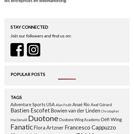
les entreprises en webmarketing.
STAY CONNECTED
Join our followers and find us on:
POPULAR POSTS
TAGS
Adventure Sports USA
Anaé Rio
Axel Gérard
Alan Fedit
Bastien Escofet
Bowien van der Linden
Christopher
Duotone
Défi Wing
Duotone Wing Academy
MacDonald
Fanatic
Francesco Cappuzzo
Flora Artzner