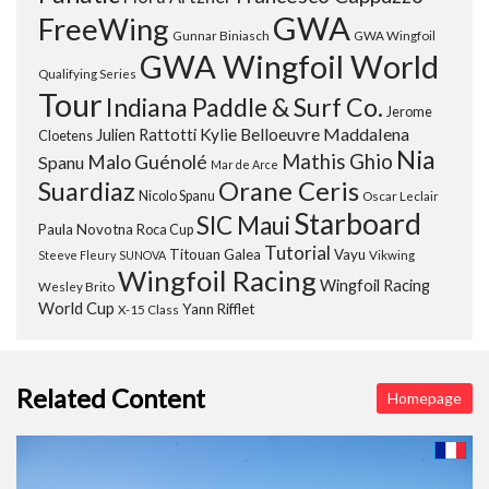
GWA
FreeWing
Gunnar Biniasch
GWA Wingfoil
GWA Wingfoil World
Qualifying Series
Tour
Indiana Paddle & Surf Co.
Jerome
Maddalena
Julien Rattotti
Kylie Belloeuvre
Cloetens
Nia
Mathis Ghio
Malo Guénolé
Spanu
Mar de Arce
Orane Ceris
Suardiaz
Nicolo Spanu
Oscar Leclair
Starboard
SIC Maui
Paula Novotna
Roca Cup
Tutorial
Titouan Galea
Vayu
Steeve Fleury
SUNOVA
Vikwing
Wingfoil Racing
Wingfoil Racing
Wesley Brito
World Cup
Yann Rifflet
X-15 Class
Related Content
Homepage