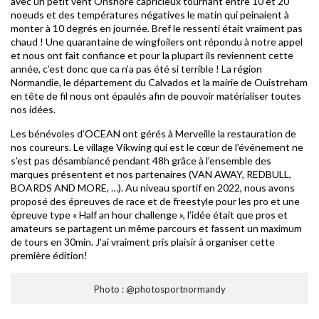
avec un petit vent Onshore capricieux tournant entre 10 et 20
noeuds et des températures négatives le matin qui peinaient à
monter à 10 degrés en journée. Bref le ressenti était vraiment pas
chaud ! Une quarantaine de wingfoilers ont répondu à notre appel
et nous ont fait confiance et pour la plupart ils reviennent cette
année, c’est donc que ca n’a pas été si terrible ! La région
Normandie, le département du Calvados et la mairie de Ouistreham
en tête de fil nous ont épaulés afin de pouvoir matérialiser toutes
nos idées.
Les bénévoles d’OCEAN ont gérés à Merveille la restauration de
nos coureurs. Le village Vikwing qui est le cœur de l’événement ne
s’est pas désambiancé pendant 48h grâce à l’ensemble des
marques présentent et nos partenaires (VAN AWAY, REDBULL,
BOARDS AND MORE, …). Au niveau sportif en 2022, nous avons
proposé des épreuves de race et de freestyle pour les pro et une
épreuve type « Half an hour challenge », l’idée était que pros et
amateurs se partagent un même parcours et fassent un maximum
de tours en 30min. J’ai vraiment pris plaisir à organiser cette
première édition!
Photo : @photosportnormandy