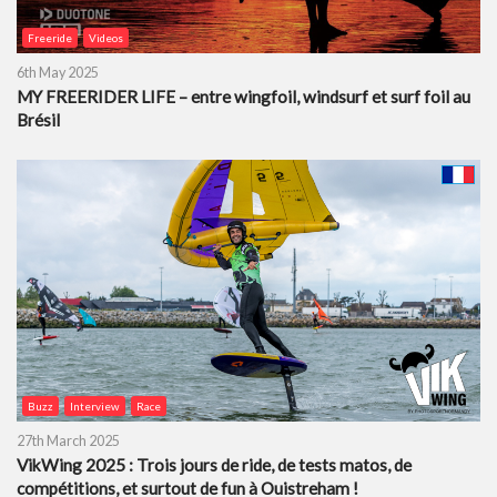
Freeride
Videos
6th May 2025
MY FREERIDER LIFE – entre wingfoil, windsurf et surf foil au
Brésil
Buzz
Interview
Race
27th March 2025
VikWing 2025 : Trois jours de ride, de tests matos, de
compétitions, et surtout de fun à Ouistreham !