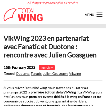
All things Wingfoil in English & French 🤙
MENU
VikWing 2023 en partenariat
avec Fanatic et Duotone :
rencontre avec Julien Goasguen
15th February 2023
Interview
Tagged:
Duotone
,
Fanatic
,
Julien Goasguen
,
Vikwing
Si vous suivez l’actualité wing, vous n’avez pas pu rater au
printemps 2022 la
première édition de la VikWing
! La VikWing aura
été l’un des tous
premiers events dédiés à la wing en France
et fut
couronné de succès : du vent, une quarantaine de riders,
différentes
épreuves race et freestyle
, des
initiations
avec le