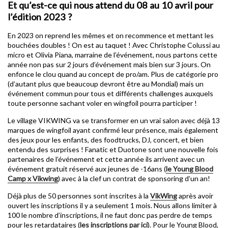
Et qu’est-ce qui nous attend du 08 au 10 avril pour
l’édition 2023 ?
En 2023 on reprend les mêmes et on recommence et mettant les
bouchées doubles ! On est au taquet ! Avec Christophe Colussi au
micro et Olivia Piana, marraine de l’événement, nous partons cette
année non pas sur 2 jours d’événement mais bien sur 3 jours. On
enfonce le clou quand au concept de pro/am. Plus de catégorie pro
(d’autant plus que beaucoup devront être au Mondial) mais un
événement commun pour tous et différents challenges auxquels
toute personne sachant voler en wingfoil pourra participer !
Le village VIKWING va se transformer en un vrai salon avec déjà 13
marques de wingfoil ayant confirmé leur présence, mais également
des jeux pour les enfants, des foodtrucks, DJ, concert, et bien
entendu des surprises ! Fanatic et Duotone sont une nouvelle fois
partenaires de l’événement et cette année ils arrivent avec un
événement gratuit réservé aux jeunes de -16ans (
le Young Blood
Camp x Vikwing
) avec à la clef un contrat de sponsoring d’un an!
Déjà plus de 50 personnes sont inscrites à la
VikWing
après avoir
ouvert les inscriptions il y a seulement 1 mois. Nous allons limiter à
100 le nombre d’inscriptions, il ne faut donc pas perdre de temps
pour les retardataires (
les inscriptions par ici
). Pour le Young Blood,