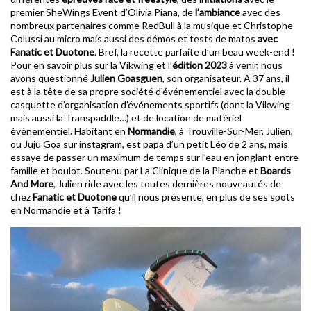
premier SheWings Event d’Olivia Piana, de
l’ambiance
avec des
nombreux partenaires comme RedBull à la musique et Christophe
Colussi au micro mais aussi des démos et tests de matos
avec
Fanatic et Duotone
. Bref, la recette parfaite d’un beau week-end !
Pour en savoir plus sur la Vikwing et l’
édition 2023
à venir, nous
avons questionné
Julien Goasguen
, son organisateur. A 37 ans, il
est à la tête de sa propre société d’événementiel avec la double
casquette d’organisation d’événements sportifs (dont la Vikwing
mais aussi la Transpaddle…) et de location de matériel
événementiel. Habitant en
Normandie
, à Trouville-Sur-Mer, Julien,
ou Juju Goa sur instagram, est papa d’un petit Léo de 2 ans, mais
essaye de passer un maximum de temps sur l’eau en jonglant entre
famille et boulot. Soutenu par La Clinique de la Planche et
Boards
And More
, Julien ride avec les toutes dernières nouveautés de
chez
Fanatic et Duotone
qu’il nous présente, en plus de ses spots
en Normandie et à Tarifa !