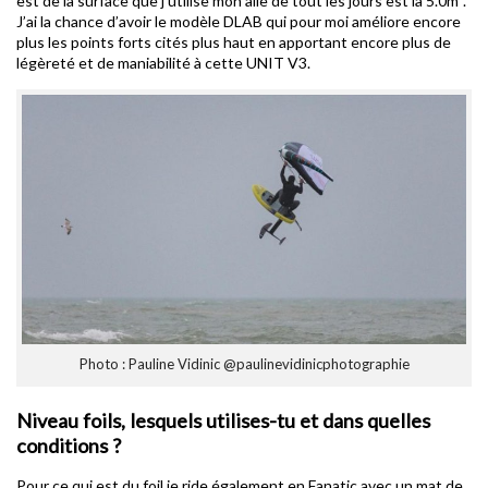
est de la surface que j’utilise mon aile de tout les jours est la 5.0m².
J’ai la chance d’avoir le modèle DLAB qui pour moi améliore encore
plus les points forts cités plus haut en apportant encore plus de
légèreté et de maniabilité à cette UNIT V3.
Photo : Pauline Vidinic @paulinevidinicphotographie
Niveau foils, lesquels utilises-tu et dans quelles
conditions ?
Pour ce qui est du foil je ride également en Fanatic avec un mat de