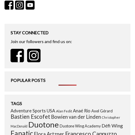
STAY CONNECTED
Join our followers and find us on:
POPULAR POSTS
TAGS
Adventure Sports USA
Anaé Rio
Axel Gérard
Alan Fedit
Bastien Escofet
Bowien van der Linden
Christopher
Duotone
Défi Wing
Duotone Wing Academy
MacDonald
Fanatic
Francesco Cappuzzo
Flora Artzner