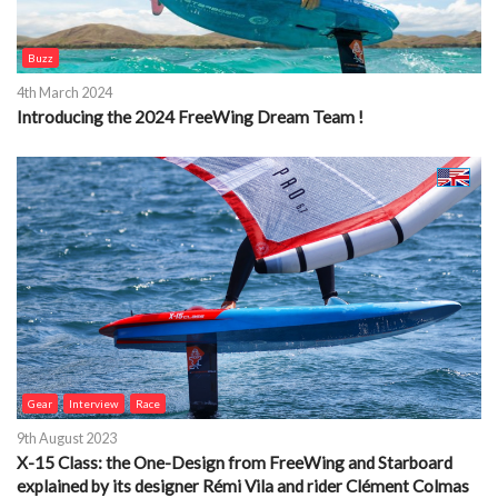
Buzz
4th March 2024
Introducing the 2024 FreeWing Dream Team !
Gear
Interview
Race
9th August 2023
X-15 Class: the One-Design from FreeWing and Starboard
explained by its designer Rémi Vila and rider Clément Colmas