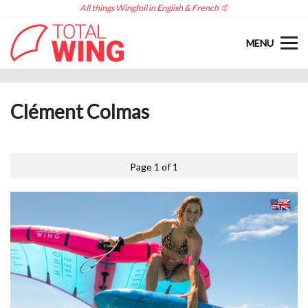
All things Wingfoil in English & French 🤙
MENU
Clément Colmas
Page 1 of 1