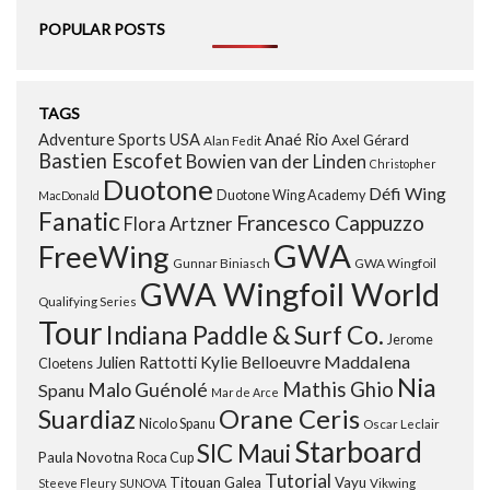
POPULAR POSTS
TAGS
Adventure Sports USA
Anaé Rio
Axel Gérard
Alan Fedit
Bastien Escofet
Bowien van der Linden
Christopher
Duotone
Défi Wing
Duotone Wing Academy
MacDonald
Fanatic
Francesco Cappuzzo
Flora Artzner
GWA
FreeWing
Gunnar Biniasch
GWA Wingfoil
GWA Wingfoil World
Qualifying Series
Tour
Indiana Paddle & Surf Co.
Jerome
Maddalena
Julien Rattotti
Kylie Belloeuvre
Cloetens
Nia
Mathis Ghio
Malo Guénolé
Spanu
Mar de Arce
Orane Ceris
Suardiaz
Nicolo Spanu
Oscar Leclair
Starboard
SIC Maui
Paula Novotna
Roca Cup
Tutorial
Titouan Galea
Vayu
Steeve Fleury
SUNOVA
Vikwing