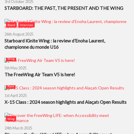
3rd October 2025
STARBOARD: THE PAST, THE PRESENT AND THE WING
Board
Interview
26th August 2025
Starboard iGnite Wing : la review d’Enoha Laurent,
championne du monde U16
Wing
5th May 2025
The FreeWing Air Team V5 is here!
Race
1st April 2025
X-15 Class : 2024 season highlights and Alaçatı Open Results
Wing
24th March 2025