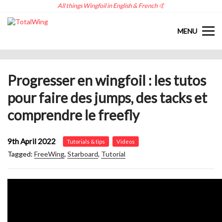
All things Wingfoil in English & French 🤙
MENU
Progresser en wingfoil : les tutos
pour faire des jumps, des tacks et
comprendre le freefly
9th April 2022
Tutorials & tips
Videos
Tagged:
FreeWing
,
Starboard
,
Tutorial