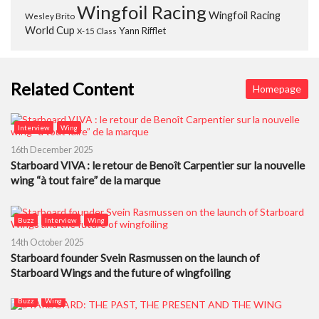
Wingfoil Racing
Wingfoil Racing
Wesley Brito
World Cup
Yann Rifflet
X-15 Class
Related Content
Homepage
Interview
Wing
16th December 2025
Starboard VIVA : le retour de Benoît Carpentier sur la nouvelle
wing “à tout faire” de la marque
Buzz
Interview
Wing
14th October 2025
Starboard founder Svein Rasmussen on the launch of
Starboard Wings and the future of wingfoiling
Buzz
Wing