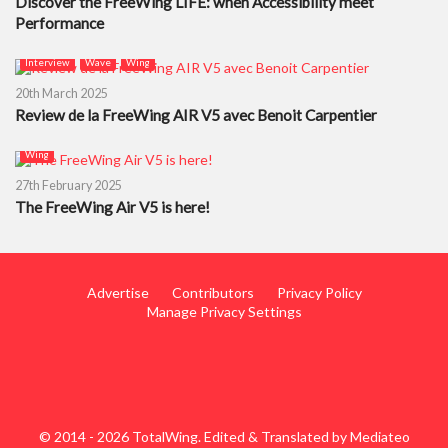
Discover the FreeWing LIFE: when Accessibility meet
Performance
Interview
Wave
Wing
20th March 2025
Review de la FreeWing AIR V5 avec Benoit Carpentier
Wing
27th February 2025
The FreeWing Air V5 is here!
Advertise
Contributors
Privacy Policy
Manage Privacy Settings
© 2014 - 2026 TotalWing. Edited & Translated by
Mediateo