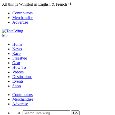
All things Wingfoil in English & French 🤙
Contributors
Merchandise
Advertise
Menu
Home
News
Race
Freestyle
Gear
How To
Videos
Destinations
Events
Shop
Contributors
Merchandise
Advertise
Go