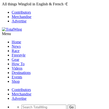
All things Wingfoil in English & French 🤙
Contributors
Merchandise
Advertise
Menu
Home
News
Race
Freestyle
Gear
How To
Videos
Destinations
Events
Shop
Contributors
Merchandise
Advertise
Go